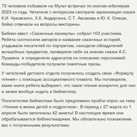
73 человека побывали на Мульт-встречах по книгам-юбилярам
2023-го года. Читатели с интересом смотрели экранизации сказок
К.И. Чуковского, Х.К. Андерсена, С.Т. Аксакова и Ю. К. Олеши,
бойко отвечали на вопросы викторины.
Библио-квест «Сказочные каникулы» собрал 103 участника.
Ребята соотносили авторов и название сказочных историй,
угадывали писателей по портретам, находили обладателей
волшебных предметов, проверяли себя на знание сказок А.С.
Пушкина и определяли адресатов по описанию персонажей.
Команды-победители получили памятные призы.
У читателей детского отдела получилось создать свою «Формулу
чтения» с помощью ассоциативного плаката. Мы поговорили,
какие книги ребята выбирают, что такое чтение конкретно для них
и зачем вообще ходить в библиотеку.
Посетителям библиотеки было предложено пройти опрос на тему
«Чтение в жизни детей и подростков». В период с 27 марта по 1
апреля были заполнены 42 анкеты! В настоящее время они
обрабатываются библиотекарями. Мы обязательно познакомим
вас с полученными результатами.